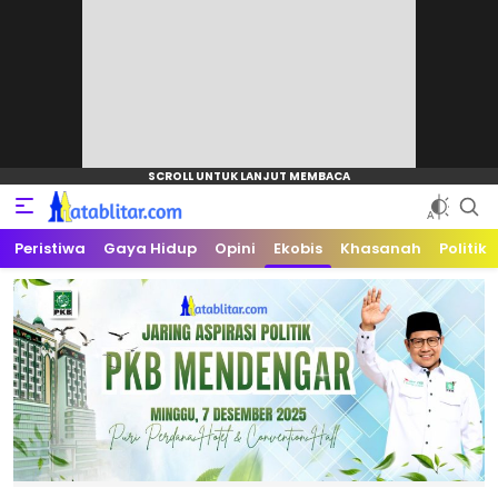
Peristiwa
MATABLITAR.COM
MEDIA BLITAR
Gaya Hidup
Opini
Ekobis
Khasanah
Politik