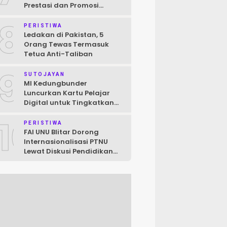
Prestasi dan Promosi
Kampus bagi Pelajar Blitar
8
Raya
PERISTIWA
Ledakan di Pakistan, 5
Orang Tewas Termasuk
Tetua Anti-Taliban
9
SUTOJAYAN
MI Kedungbunder
Luncurkan Kartu Pelajar
Digital untuk Tingkatkan
Layanan dan Pengawasan
10
Siswa
PERISTIWA
FAI UNU Blitar Dorong
Internasionalisasi PTNU
Lewat Diskusi Pendidikan
Jepang–Indonesia