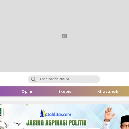
Opini
Ekobis
Khasanah