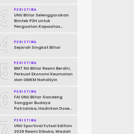
Pendokumentasian Kasus
3
PERISTIWA
UNU Blitar Selenggarakan
Bimtek P3H untuk
Penguatan Kapasitas
Pendamping Halal Menuju
4
Target Wajib Halal 2026
PERISTIWA
Sejarah Singkat Blitar
5
PERISTIWA
BMT NU Blitar Resmi Berdiri,
Perkuat Ekonomi Keumatan
dan UMKM Nahdliyin
6
PERISTIWA
FAI UNU Blitar Gandeng
Sanggar Budaya
Patrialoka, Hadirkan Dosen
Praktisi Seni untuk
7
Mahasiswa
PERISTIWA
UNU Sportival Futsal Edition
2026 Resmi Dibuka, Wadah