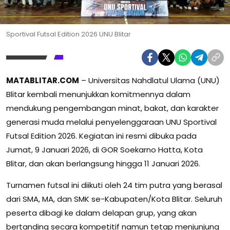
Sportival Futsal Edition 2026 UNU Blitar
MATABLITAR.COM
– Universitas Nahdlatul Ulama (UNU)
Blitar kembali menunjukkan komitmennya dalam
mendukung pengembangan minat, bakat, dan karakter
generasi muda melalui penyelenggaraan UNU Sportival
Futsal Edition 2026. Kegiatan ini resmi dibuka pada
Jumat, 9 Januari 2026, di GOR Soekarno Hatta, Kota
Blitar, dan akan berlangsung hingga 11 Januari 2026.
Turnamen futsal ini diikuti oleh 24 tim putra yang berasal
dari SMA, MA, dan SMK se-Kabupaten/Kota Blitar. Seluruh
peserta dibagi ke dalam delapan grup, yang akan
bertanding secara kompetitif namun tetap menjunjung