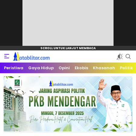
Peristiwa
MATABLITAR.COM
MEDIA BLITAR
Gaya Hidup
Opini
Ekobis
Khasanah
Politik