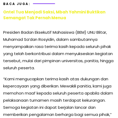
BACA JUGA:
Ontel Tua Menjadi Saksi, Mbah Yahmini Buktikan
Semangat Tak Pernah Menua
Presiden Badan Eksekutif Mahasiswa (BEM) UNU Blitar,
Muhamad Sa’dan Rosyidin, dalam sambutannya
menyampaikan rasa terima kasih kepada seluruh pihak
yang telah berkontribusi dalam menyukseskan kegiatan
tersebut, mulai dari pimpinan universitas, panitia, hingga
seluruh peserta.
“Kami mengucapkan terima kasih atas dukungan dan
kepercayaan yang diberikan. Mewakili panitia, kami juga
memohon maaf kepada seluruh peserta apabila dalam
pelaksanaan turnamen masih terdapat kekurangan.
Semoga kegiatan ini dapat berjalan lancar dan
memberikan pengalaman berharga bagi semua pihak,”