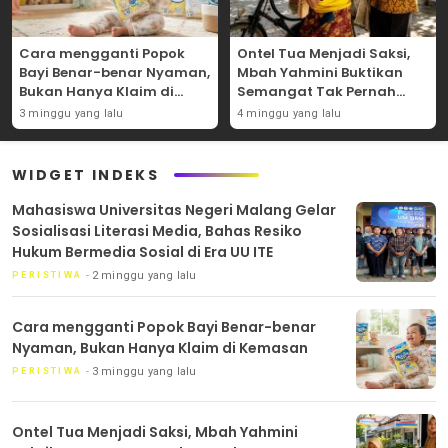
Cara mengganti Popok
Ontel Tua Menjadi Saksi,
Bayi Benar-benar Nyaman,
Mbah Yahmini Buktikan
Bukan Hanya Klaim di
Semangat Tak Pernah
Kemasan
Menua
3 minggu yang lalu
4 minggu yang lalu
WIDGET INDEKS
Mahasiswa Universitas Negeri Malang Gelar
Sosialisasi Literasi Media, Bahas Resiko
Hukum Bermedia Sosial di Era UU ITE
2 minggu yang lalu
PERISTIWA
Cara mengganti Popok Bayi Benar-benar
Nyaman, Bukan Hanya Klaim di Kemasan
3 minggu yang lalu
PERISTIWA
Ontel Tua Menjadi Saksi, Mbah Yahmini