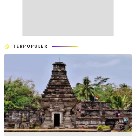
TERPOPULER