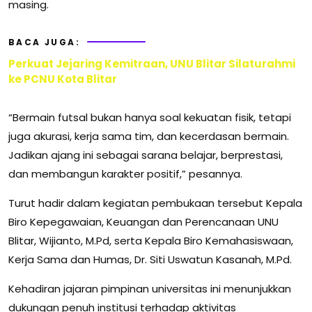
masing.
BACA JUGA:
Perkuat Jejaring Kemitraan, UNU Blitar Silaturahmi
ke PCNU Kota Blitar
“Bermain futsal bukan hanya soal kekuatan fisik, tetapi
juga akurasi, kerja sama tim, dan kecerdasan bermain.
Jadikan ajang ini sebagai sarana belajar, berprestasi,
dan membangun karakter positif,” pesannya.
Turut hadir dalam kegiatan pembukaan tersebut Kepala
Biro Kepegawaian, Keuangan dan Perencanaan UNU
Blitar, Wijianto, M.Pd, serta Kepala Biro Kemahasiswaan,
Kerja Sama dan Humas, Dr. Siti Uswatun Kasanah, M.Pd.
Kehadiran jajaran pimpinan universitas ini menunjukkan
dukungan penuh institusi terhadap aktivitas