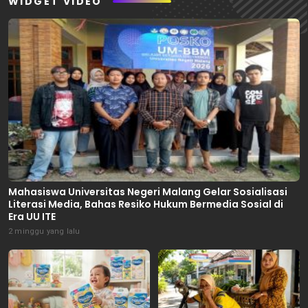
WIDGET VIDEO
Mahasiswa Universitas Negeri Malang Gelar Sosialisasi
Literasi Media, Bahas Resiko Hukum Bermedia Sosial di
Era UU ITE
2 minggu yang lalu