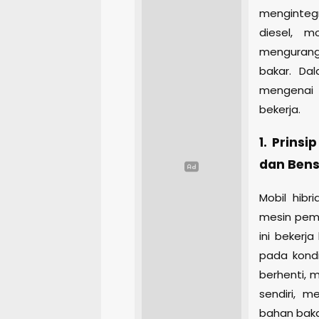
menginteg
diesel, m
mengurangi
bakar. Dal
mengenai 
bekerja.
1. Prins
dan Bens
Mobil hib
mesin pemba
ini bekerj
pada kondi
berhenti, 
sendiri, 
bahan baka