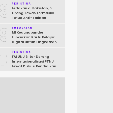
8
Raya
PERISTIWA
Ledakan di Pakistan, 5
Orang Tewas Termasuk
Tetua Anti-Taliban
9
SUTOJAYAN
MI Kedungbunder
Luncurkan Kartu Pelajar
Digital untuk Tingkatkan
Layanan dan Pengawasan
10
Siswa
PERISTIWA
FAI UNU Blitar Dorong
Internasionalisasi PTNU
Lewat Diskusi Pendidikan
Jepang–Indonesia