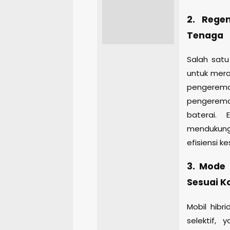
2. Rege
Tenaga
Salah satu
untuk mera
pengerem
pengerema
baterai.
mendukung
efisiensi k
3. Mode 
Sesuai K
Mobil hibr
selektif,