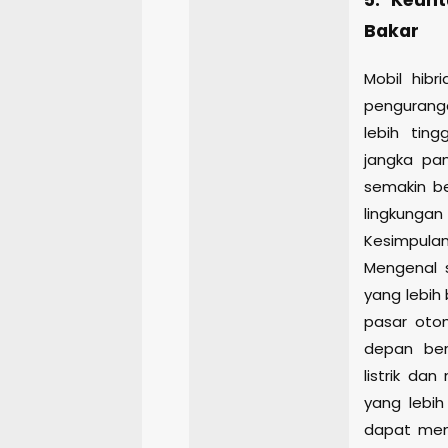
5. Keun
Bakar
Mobil hib
pengurang
lebih tin
jangka pan
semakin be
lingkungan
Kesimpula
Mengenal 
yang lebih
pasar otom
depan ber
listrik d
yang lebih
dapat memb