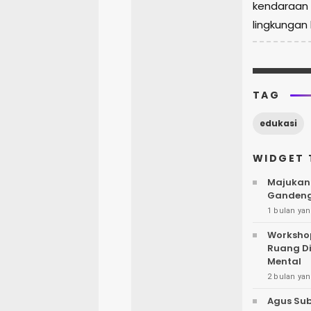
kendaraan
lingkungan 
TAG
edukasi
WIDGET 
Majukan 
Gandeng
1 bulan yan
Workshop
Ruang D
Mental
2 bulan yan
Agus Sub