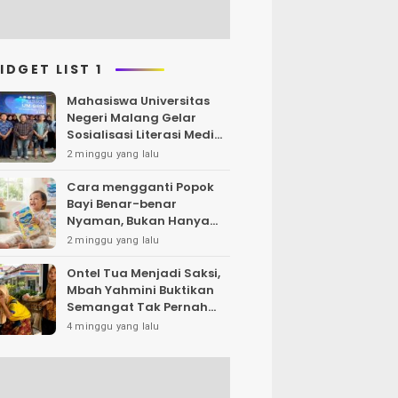
IDGET LIST 1
Mahasiswa Universitas
Negeri Malang Gelar
Sosialisasi Literasi Media,
Bahas Resiko Hukum
2 minggu yang lalu
Bermedia Sosial di Era UU
ITE
Cara mengganti Popok
Bayi Benar-benar
Nyaman, Bukan Hanya
Klaim di Kemasan
2 minggu yang lalu
Ontel Tua Menjadi Saksi,
Mbah Yahmini Buktikan
Semangat Tak Pernah
Menua
4 minggu yang lalu