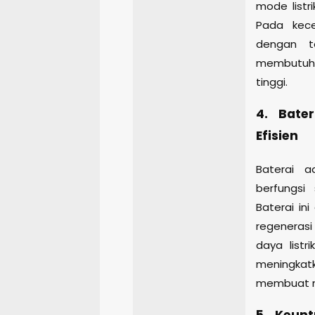
mode listr
Pada kece
dengan te
membutuh
tinggi.
4. Bate
Efisien
Baterai a
berfungsi
Baterai in
regenerasi
daya listr
meningka
membuat mo