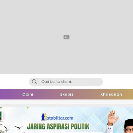
Opini
Ekobis
Khasanah