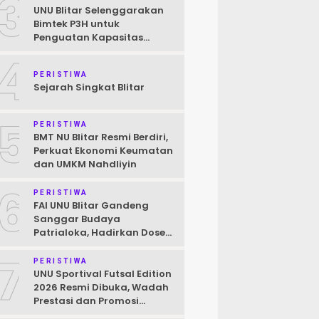
3
UNU Blitar Selenggarakan
Bimtek P3H untuk
Penguatan Kapasitas
Pendamping Halal Menuju
4
Target Wajib Halal 2026
PERISTIWA
Sejarah Singkat Blitar
5
PERISTIWA
BMT NU Blitar Resmi Berdiri,
Perkuat Ekonomi Keumatan
dan UMKM Nahdliyin
6
PERISTIWA
FAI UNU Blitar Gandeng
Sanggar Budaya
Patrialoka, Hadirkan Dosen
Praktisi Seni untuk
7
Mahasiswa
PERISTIWA
UNU Sportival Futsal Edition
2026 Resmi Dibuka, Wadah
Prestasi dan Promosi
Kampus bagi Pelajar Blitar