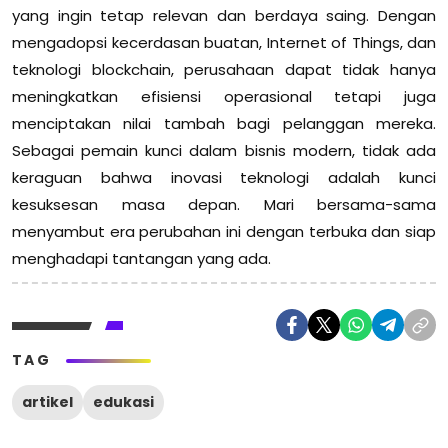
yang ingin tetap relevan dan berdaya saing. Dengan
mengadopsi kecerdasan buatan, Internet of Things, dan
teknologi blockchain, perusahaan dapat tidak hanya
meningkatkan efisiensi operasional tetapi juga
menciptakan nilai tambah bagi pelanggan mereka.
Sebagai pemain kunci dalam bisnis modern, tidak ada
keraguan bahwa inovasi teknologi adalah kunci
kesuksesan masa depan. Mari bersama-sama
menyambut era perubahan ini dengan terbuka dan siap
menghadapi tantangan yang ada.
TAG
artikel
edukasi