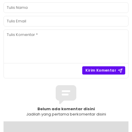
Belum ada komentar disini
Jadilah yang pertama berkomentar disini