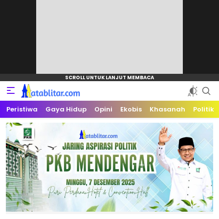
Peristiwa
MATABLITAR.COM
MEDIA BLITAR
Gaya Hidup
Opini
Ekobis
Khasanah
Politik