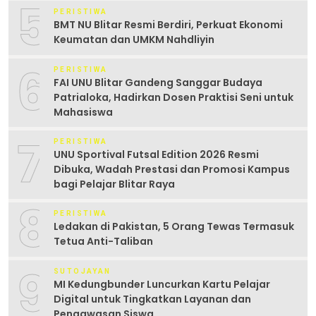
5
PERISTIWA
BMT NU Blitar Resmi Berdiri, Perkuat Ekonomi
Keumatan dan UMKM Nahdliyin
6
PERISTIWA
FAI UNU Blitar Gandeng Sanggar Budaya
Patrialoka, Hadirkan Dosen Praktisi Seni untuk
Mahasiswa
7
PERISTIWA
UNU Sportival Futsal Edition 2026 Resmi
Dibuka, Wadah Prestasi dan Promosi Kampus
bagi Pelajar Blitar Raya
8
PERISTIWA
Ledakan di Pakistan, 5 Orang Tewas Termasuk
Tetua Anti-Taliban
9
SUTOJAYAN
MI Kedungbunder Luncurkan Kartu Pelajar
Digital untuk Tingkatkan Layanan dan
Pengawasan Siswa