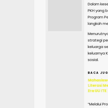
Dalam kese
PKH yang b
Program Pe
langkah me
Menurutnya
strategi p
keluarga s
keluarnya 
sosial.
BACA JUG
Mahasiswa
Literasi M
Era UU ITE
“Melalui P