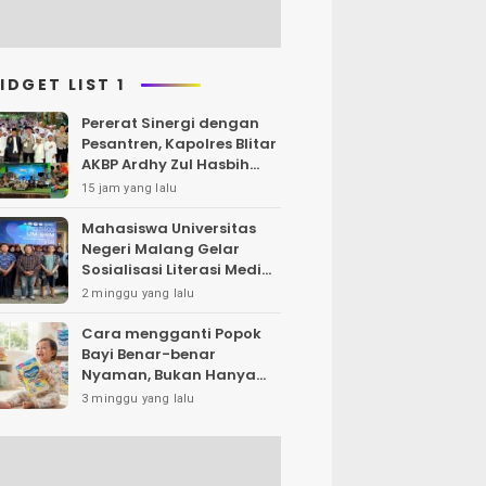
IDGET LIST 1
Pererat Sinergi dengan
Pesantren, Kapolres Blitar
AKBP Ardhy Zul Hasbih
Nasution Silaturahmi Ke
15 jam yang lalu
Ponpes Roudlotul Hanan
Mahasiswa Universitas
Negeri Malang Gelar
Sosialisasi Literasi Media,
Bahas Resiko Hukum
2 minggu yang lalu
Bermedia Sosial di Era UU
ITE
Cara mengganti Popok
Bayi Benar-benar
Nyaman, Bukan Hanya
Klaim di Kemasan
3 minggu yang lalu