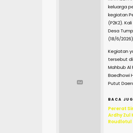
keluarga p
kegiatan 
(P2K2). Kal
Desa Tumpa
(18/6/2026)
Kegiatan ya
tersebut di
Mahbub Al 
Baedhowi 
Putut Daero
BACA JUG
Pererat Si
Ardhy Zul
Roudlotul