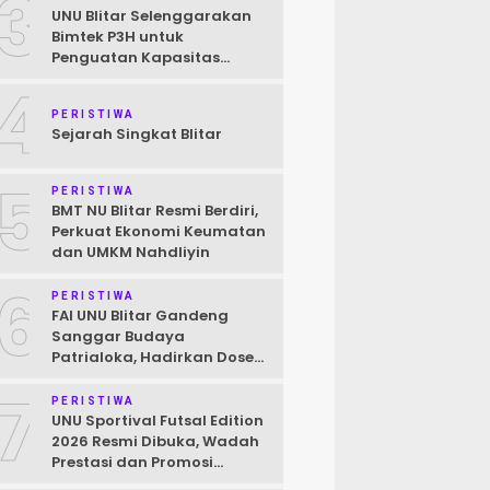
3
UNU Blitar Selenggarakan
Bimtek P3H untuk
Penguatan Kapasitas
Pendamping Halal Menuju
4
Target Wajib Halal 2026
PERISTIWA
Sejarah Singkat Blitar
5
PERISTIWA
BMT NU Blitar Resmi Berdiri,
Perkuat Ekonomi Keumatan
dan UMKM Nahdliyin
6
PERISTIWA
FAI UNU Blitar Gandeng
Sanggar Budaya
Patrialoka, Hadirkan Dosen
Praktisi Seni untuk
7
Mahasiswa
PERISTIWA
UNU Sportival Futsal Edition
2026 Resmi Dibuka, Wadah
Prestasi dan Promosi
Kampus bagi Pelajar Blitar