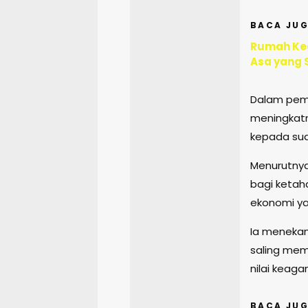
BACA JUG
Rumah Ked
Asa yang 
Dalam pem
meningkatn
kepada sua
Menurutnya
bagi ketah
ekonomi ya
Ia menekan
saling mem
nilai keag
BACA JUG