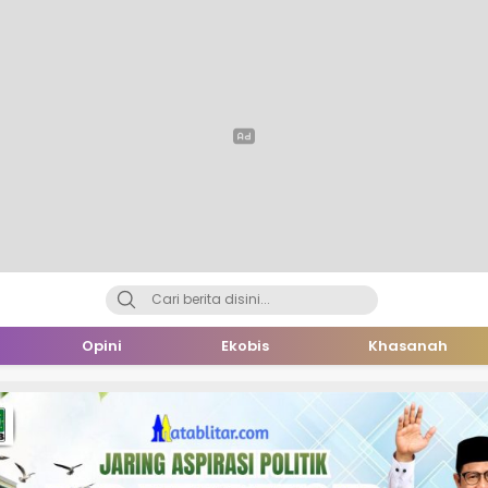
Opini
Ekobis
Khasanah