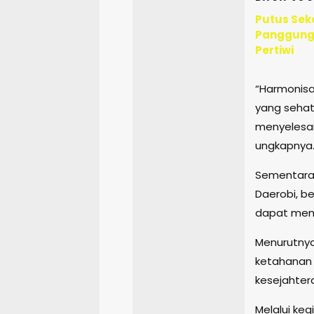
Putus Sek
Panggungr
Pertiwi
“Harmonisas
yang sehat
menyelesai
ungkapnya
Sementara 
Daerobi, b
dapat memb
Menurutnya
ketahanan 
kesejahter
Melalui ke