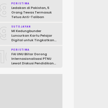
8
Raya
PERISTIWA
Ledakan di Pakistan, 5
Orang Tewas Termasuk
Tetua Anti-Taliban
9
SUTOJAYAN
MI Kedungbunder
Luncurkan Kartu Pelajar
Digital untuk Tingkatkan
Layanan dan Pengawasan
10
Siswa
PERISTIWA
FAI UNU Blitar Dorong
Internasionalisasi PTNU
Lewat Diskusi Pendidikan
Jepang–Indonesia