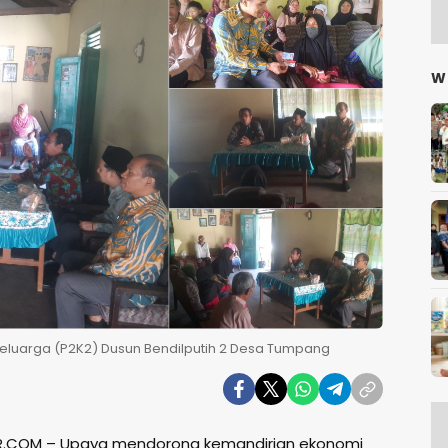
W
uarga (P2K2) Dusun Bendilputih 2 Desa Tumpang
R.COM – Upaya mendorong kemandirian ekonomi