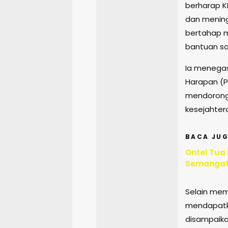
berharap 
dan mening
bertahap m
bantuan sos
Ia menega
Harapan (P
mendorong 
kesejahter
BACA JUG
Ontel Tua
Semangat
Selain mem
mendapatka
disampaika