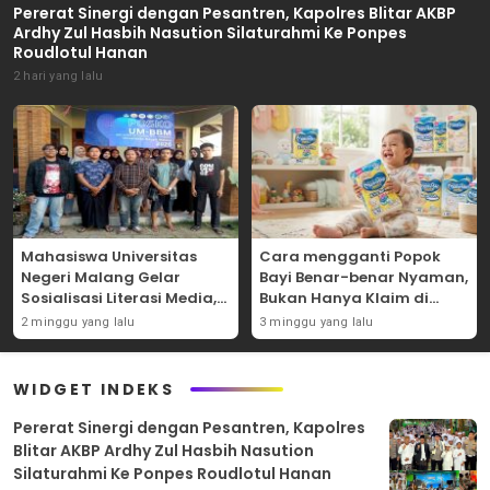
Pererat Sinergi dengan Pesantren, Kapolres Blitar AKBP
Ardhy Zul Hasbih Nasution Silaturahmi Ke Ponpes
Roudlotul Hanan
2 hari yang lalu
Mahasiswa Universitas
Cara mengganti Popok
Negeri Malang Gelar
Bayi Benar-benar Nyaman,
Sosialisasi Literasi Media,
Bukan Hanya Klaim di
Bahas Resiko Hukum
Kemasan
2 minggu yang lalu
3 minggu yang lalu
Bermedia Sosial di Era UU
ITE
WIDGET INDEKS
Pererat Sinergi dengan Pesantren, Kapolres
Blitar AKBP Ardhy Zul Hasbih Nasution
Silaturahmi Ke Ponpes Roudlotul Hanan