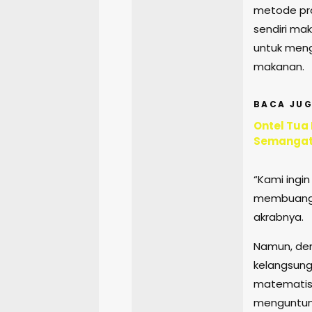
metode pr
sendiri ma
untuk meng
makanan.
BACA JUG
Ontel Tua
Semangat
“Kami ingin
membuang-
akrabnya.
Namun, den
kelangsung
matematis
menguntun