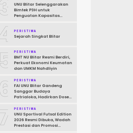
3
UNU Blitar Selenggarakan
Bimtek P3H untuk
Penguatan Kapasitas
Pendamping Halal Menuju
4
Target Wajib Halal 2026
PERISTIWA
Sejarah Singkat Blitar
5
PERISTIWA
BMT NU Blitar Resmi Berdiri,
Perkuat Ekonomi Keumatan
dan UMKM Nahdliyin
6
PERISTIWA
FAI UNU Blitar Gandeng
Sanggar Budaya
Patrialoka, Hadirkan Dosen
Praktisi Seni untuk
7
Mahasiswa
PERISTIWA
UNU Sportival Futsal Edition
2026 Resmi Dibuka, Wadah
Prestasi dan Promosi
Kampus bagi Pelajar Blitar