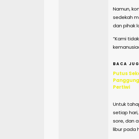
Namun, ko
sedekah m
dan pihak l
“Kami tidak 
kemanusiaa
BACA JUG
Putus Sek
Panggungr
Pertiwi
Untuk taha
setiap hari
sore, dan 
libur pada 