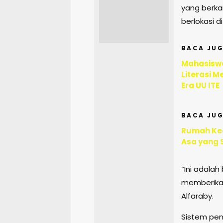
yang berka
berlokasi d
BACA JUG
Mahasiswa
Literasi M
Era UU ITE
BACA JUG
Rumah Ked
Asa yang 
“Ini adala
memberika
Alfaraby.
Sistem pen