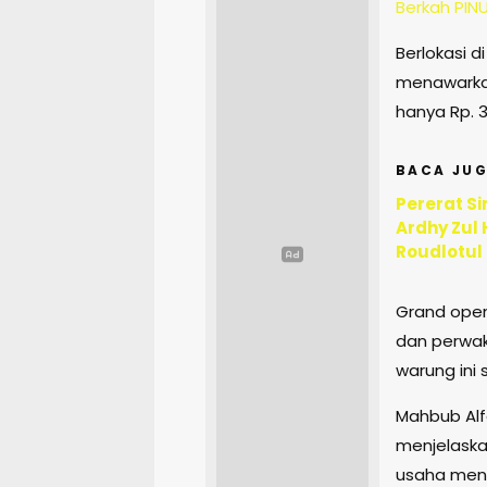
Berkah PIN
Berlokasi di
menawarkan
hanya Rp. 3
BACA JUG
Pererat Si
Ardhy Zul
Roudlotul
Grand open
dan perwak
warung ini 
Mahbub Alf
menjelask
usaha men