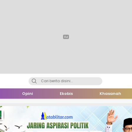
Opini
Ekobis
Khasanah