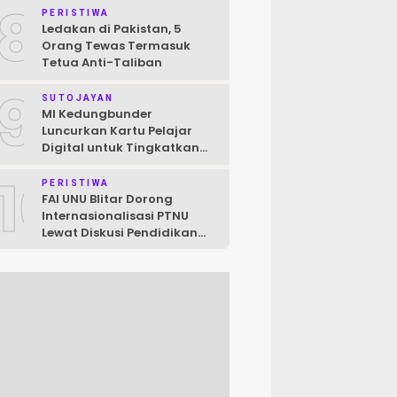
8
Raya
PERISTIWA
Ledakan di Pakistan, 5
Orang Tewas Termasuk
Tetua Anti-Taliban
9
SUTOJAYAN
MI Kedungbunder
Luncurkan Kartu Pelajar
Digital untuk Tingkatkan
Layanan dan Pengawasan
10
Siswa
PERISTIWA
FAI UNU Blitar Dorong
Internasionalisasi PTNU
Lewat Diskusi Pendidikan
Jepang–Indonesia