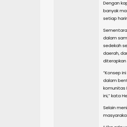
Dengan kap
banyak ma
setiap hari
Sementara i
dalam sam
sedekah se
daerah, da
diterapkan 
“Konsep in
dalam bent
komunitas 
ini,” kata H
Selain men
masyarakat 