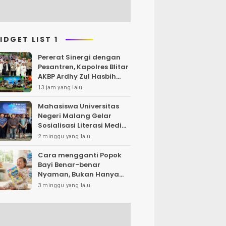
IDGET LIST 1
Pererat Sinergi dengan
Pesantren, Kapolres Blitar
AKBP Ardhy Zul Hasbih
Nasution Silaturahmi Ke
13 jam yang lalu
Ponpes Roudlotul Hanan
Mahasiswa Universitas
Negeri Malang Gelar
Sosialisasi Literasi Media,
Bahas Resiko Hukum
2 minggu yang lalu
Bermedia Sosial di Era UU
ITE
Cara mengganti Popok
Bayi Benar-benar
Nyaman, Bukan Hanya
Klaim di Kemasan
3 minggu yang lalu