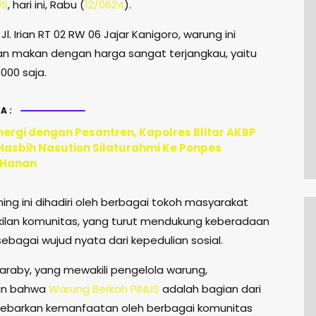
US
, hari ini, Rabu (
12/0624
).
 Jl. Irian RT 02 RW 06 Jajar Kanigoro, warung ini
 makan dengan harga sangat terjangkau, yaitu
000 saja.
A:
nergi dengan Pesantren, Kapolres Blitar AKBP
 Hasbih Nasution Silaturahmi Ke Ponpes
 Hanan
ing ini dihadiri oleh berbagai tokoh masyarakat
ilan komunitas, yang turut mendukung keberadaan
sebagai wujud nyata dari kepedulian sosial.
araby, yang mewakili pengelola warung,
an bahwa
Warung Berkah PINUS
adalah bagian dari
ebarkan kemanfaatan oleh berbagai komunitas