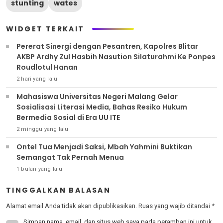
stunting
wates
WIDGET TERKAIT
Pererat Sinergi dengan Pesantren, Kapolres Blitar
AKBP Ardhy Zul Hasbih Nasution Silaturahmi Ke Ponpes
Roudlotul Hanan
2 hari yang lalu
Mahasiswa Universitas Negeri Malang Gelar
Sosialisasi Literasi Media, Bahas Resiko Hukum
Bermedia Sosial di Era UU ITE
2 minggu yang lalu
Ontel Tua Menjadi Saksi, Mbah Yahmini Buktikan
Semangat Tak Pernah Menua
1 bulan yang lalu
TINGGALKAN BALASAN
Alamat email Anda tidak akan dipublikasikan.
Ruas yang wajib ditandai
*
Simpan nama, email, dan situs web saya pada peramban ini untuk