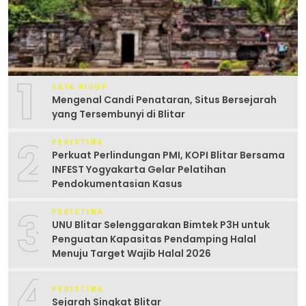
1
GAYA HIDUP
Mengenal Candi Penataran, Situs Bersejarah
yang Tersembunyi di Blitar
2
PERISTIWA
Perkuat Perlindungan PMI, KOPI Blitar Bersama
INFEST Yogyakarta Gelar Pelatihan
Pendokumentasian Kasus
3
PERISTIWA
UNU Blitar Selenggarakan Bimtek P3H untuk
Penguatan Kapasitas Pendamping Halal
Menuju Target Wajib Halal 2026
4
PERISTIWA
Sejarah Singkat Blitar