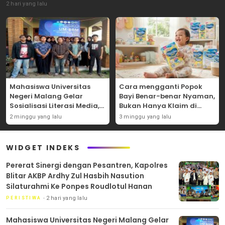
2 hari yang lalu
Mahasiswa Universitas
Cara mengganti Popok
Negeri Malang Gelar
Bayi Benar-benar Nyaman,
Sosialisasi Literasi Media,
Bukan Hanya Klaim di
Bahas Resiko Hukum
Kemasan
2 minggu yang lalu
3 minggu yang lalu
Bermedia Sosial di Era UU
ITE
WIDGET INDEKS
Pererat Sinergi dengan Pesantren, Kapolres
Blitar AKBP Ardhy Zul Hasbih Nasution
Silaturahmi Ke Ponpes Roudlotul Hanan
2 hari yang lalu
PERISTIWA
Mahasiswa Universitas Negeri Malang Gelar