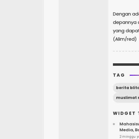
Dengan ada
depannya a
yang dapa
(Alim/red)
TAG
berita blit
muslimat 
WIDGET 
Mahasisw
Media, B
2 minggu y