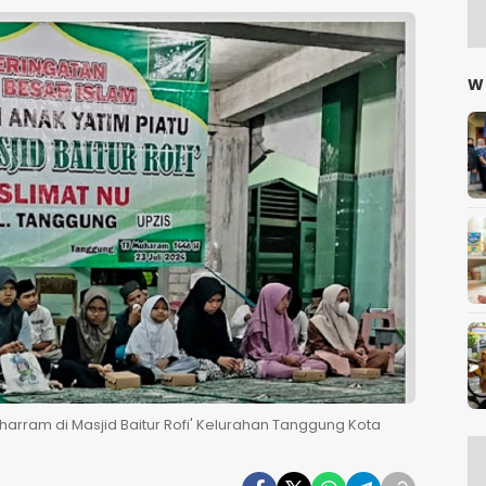
W
rram di Masjid Baitur Rofi' Kelurahan Tanggung Kota