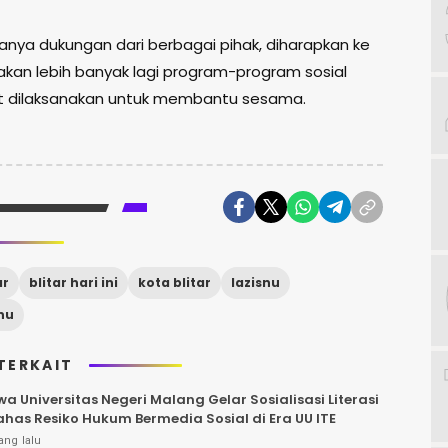
nya dukungan dari berbagai pihak, diharapkan ke
kan lebih banyak lagi program-program sosial
t dilaksanakan untuk membantu sesama.
ar
blitar hari ini
kota blitar
lazisnu
nu
TERKAIT
a Universitas Negeri Malang Gelar Sosialisasi Literasi
ahas Resiko Hukum Bermedia Sosial di Era UU ITE
ang lalu