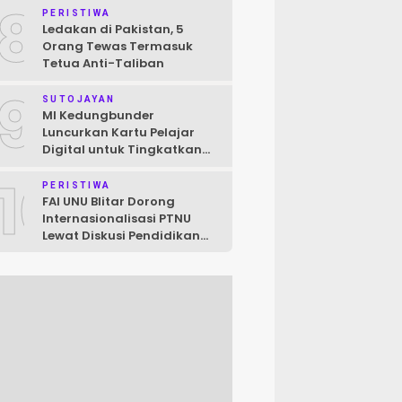
8
Raya
PERISTIWA
Ledakan di Pakistan, 5
Orang Tewas Termasuk
Tetua Anti-Taliban
9
SUTOJAYAN
MI Kedungbunder
Luncurkan Kartu Pelajar
Digital untuk Tingkatkan
Layanan dan Pengawasan
10
Siswa
PERISTIWA
FAI UNU Blitar Dorong
Internasionalisasi PTNU
Lewat Diskusi Pendidikan
Jepang–Indonesia