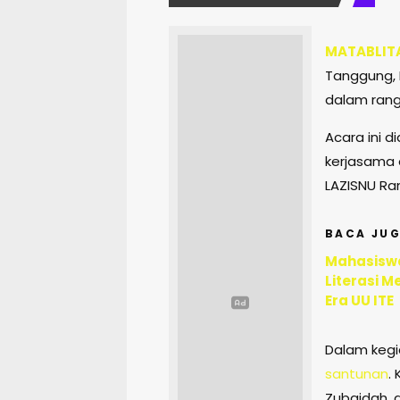
MATABLIT
Tanggung, 
dalam rang
Acara ini d
kerjasama
LAZISNU Ra
BACA JUG
Mahasiswa
Literasi M
Era UU ITE
Dalam kegi
santunan
.
Zubaidah,