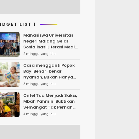
IDGET LIST 1
Mahasiswa Universitas
Negeri Malang Gelar
Sosialisasi Literasi Media,
Bahas Resiko Hukum
2 minggu yang lalu
Bermedia Sosial di Era UU
ITE
Cara mengganti Popok
Bayi Benar-benar
Nyaman, Bukan Hanya
Klaim di Kemasan
3 minggu yang lalu
Ontel Tua Menjadi Saksi,
Mbah Yahmini Buktikan
Semangat Tak Pernah
Menua
4 minggu yang lalu