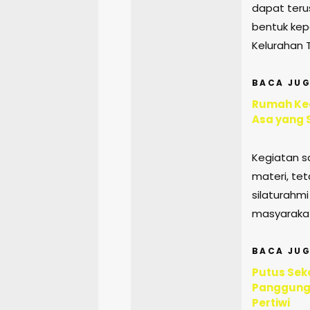
dapat teru
bentuk kep
Kelurahan 
BACA JUG
Rumah Ked
Asa yang 
Kegiatan s
materi, te
silaturahm
masyaraka
BACA JUG
Putus Sek
Panggungr
Pertiwi