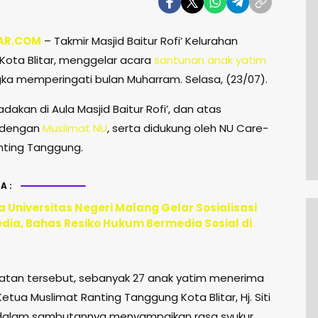
AR.COM
– Takmir Masjid Baitur Rofi’ Kelurahan
Kota Blitar, menggelar acara
santunan anak yatim
ka memperingati bulan Muharram. Selasa, (23/07).
iadakan di Aula Masjid Baitur Rofi’, dan atas
 dengan
Muslimat NU
, serta didukung oleh NU Care-
nting Tanggung.
A:
 Universitas Negeri Malang Gelar Sosialisasi
edia, Bahas Resiko Hukum Bermedia Sosial di
atan tersebut, sebanyak 27 anak yatim menerima
 Ketua Muslimat Ranting Tanggung Kota Blitar, Hj. Siti
 dalam sambutannya menyampaikan rasa syukur