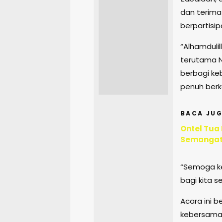
dan terima
berpartisip
“Alhamdulil
terutama N
berbagi ke
penuh berkah
BACA JUG
Ontel Tua
Semangat
“Semoga k
bagi kita 
Acara ini 
kebersamaan