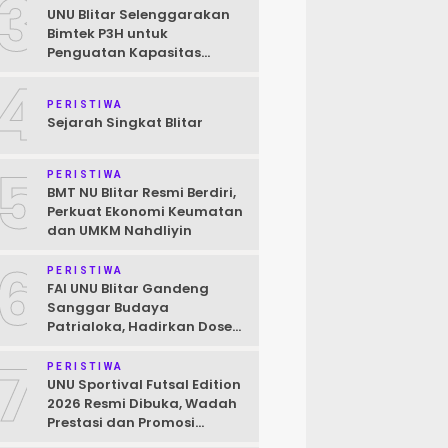
3
UNU Blitar Selenggarakan
Bimtek P3H untuk
Penguatan Kapasitas
Pendamping Halal Menuju
4
Target Wajib Halal 2026
PERISTIWA
Sejarah Singkat Blitar
5
PERISTIWA
BMT NU Blitar Resmi Berdiri,
Perkuat Ekonomi Keumatan
dan UMKM Nahdliyin
6
PERISTIWA
FAI UNU Blitar Gandeng
Sanggar Budaya
Patrialoka, Hadirkan Dosen
Praktisi Seni untuk
7
Mahasiswa
PERISTIWA
UNU Sportival Futsal Edition
2026 Resmi Dibuka, Wadah
Prestasi dan Promosi
Kampus bagi Pelajar Blitar