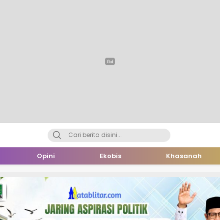
Opini
Ekobis
Khasanah