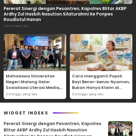
Pererat Sinergi dengan Pesantren, Kapolres Blitar AKBP
Ardhy Zul Hasbih Nasution Silaturahmi Ke Ponpes
Roudlotul Hanan
1 hari yang lalu
Mahasiswa Universitas
Cara mengganti Popok
Negeri Malang Gelar
Bayi Benar-benar Nyaman,
Sosialisasi Literasi Media,
Bukan Hanya Klaim di
Bahas Resiko Hukum
Kemasan
2 minggu yang lalu
3 minggu yang lalu
Bermedia Sosial di Era UU
ITE
WIDGET INDEKS
Pererat Sinergi dengan Pesantren, Kapolres
Blitar AKBP Ardhy Zul Hasbih Nasution