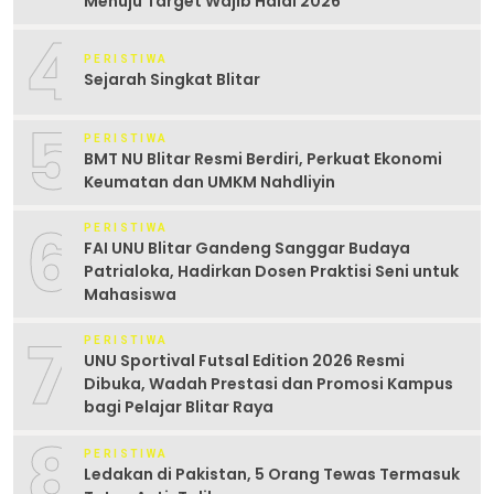
Menuju Target Wajib Halal 2026
4
PERISTIWA
Sejarah Singkat Blitar
5
PERISTIWA
BMT NU Blitar Resmi Berdiri, Perkuat Ekonomi
Keumatan dan UMKM Nahdliyin
6
PERISTIWA
FAI UNU Blitar Gandeng Sanggar Budaya
Patrialoka, Hadirkan Dosen Praktisi Seni untuk
Mahasiswa
7
PERISTIWA
UNU Sportival Futsal Edition 2026 Resmi
Dibuka, Wadah Prestasi dan Promosi Kampus
bagi Pelajar Blitar Raya
8
PERISTIWA
Ledakan di Pakistan, 5 Orang Tewas Termasuk