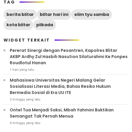
TAG
berita blitar
blitar hari ini
elim tyu samba
kota blitar
pilkada
WIDGET TERKAIT
Pererat Sinergi dengan Pesantren, Kapolres Blitar
AKBP Ardhy Zul Hasbih Nasution Silaturahmi Ke Ponpes
Roudlotul Hanan
1 hari yang lalu
Mahasiswa Universitas Negeri Malang Gelar
Sosialisasi Literasi Media, Bahas Resiko Hukum
Bermedia Sosial di Era UU ITE
2 minggu yang lalu
Ontel Tua Menjadi Saksi, Mbah Yahmini Buktikan
Semangat Tak Pernah Menua
4 minggu yang lalu