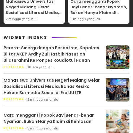
Mahasiswa Universitas
Cara mengganti Popok
Negeri Malang Gelar
Bayi Benar-benar Nyaman,
Sosialisasi Literasi Media,
Bukan Hanya Klaim di
Bahas Resiko Hukum
Kemasan
2 minggu yang lalu
3 minggu yang lalu
Bermedia Sosial di Era UU
ITE
WIDGET INDEKS
Pererat Sinergi dengan Pesantren, Kapolres
Blitar AKBP Ardhy Zul Hasbih Nasution
Silaturahmi Ke Ponpes Roudlotul Hanan
10 jam yang lalu
PERISTIWA
Mahasiswa Universitas Negeri Malang Gelar
Sosialisasi Literasi Media, Bahas Resiko
Hukum Bermedia Sosial di Era UU ITE
2 minggu yang lalu
PERISTIWA
Cara mengganti Popok Bayi Benar-benar
Nyaman, Bukan Hanya Klaim di Kemasan
3 minggu yang lalu
PERISTIWA