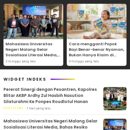
Mahasiswa Universitas
Cara mengganti Popok
Negeri Malang Gelar
Bayi Benar-benar Nyaman,
Sosialisasi Literasi Media,
Bukan Hanya Klaim di
Bahas Resiko Hukum
Kemasan
2 minggu yang lalu
3 minggu yang lalu
Bermedia Sosial di Era UU
ITE
WIDGET INDEKS
Pererat Sinergi dengan Pesantren, Kapolres
Blitar AKBP Ardhy Zul Hasbih Nasution
Silaturahmi Ke Ponpes Roudlotul Hanan
1 hari yang lalu
PERISTIWA
Mahasiswa Universitas Negeri Malang Gelar
Sosialisasi Literasi Media, Bahas Resiko