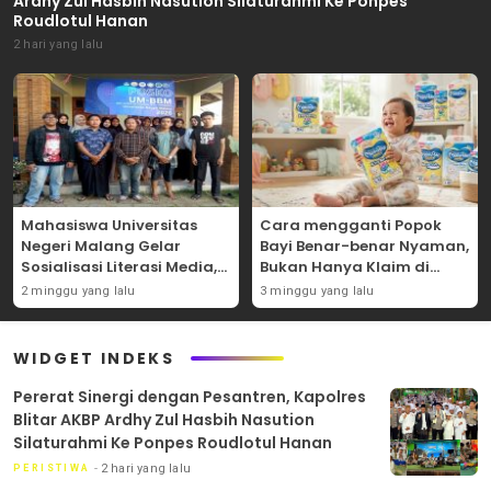
Ardhy Zul Hasbih Nasution Silaturahmi Ke Ponpes
Roudlotul Hanan
2 hari yang lalu
Mahasiswa Universitas
Cara mengganti Popok
Negeri Malang Gelar
Bayi Benar-benar Nyaman,
Sosialisasi Literasi Media,
Bukan Hanya Klaim di
Bahas Resiko Hukum
Kemasan
2 minggu yang lalu
3 minggu yang lalu
Bermedia Sosial di Era UU
ITE
WIDGET INDEKS
Pererat Sinergi dengan Pesantren, Kapolres
Blitar AKBP Ardhy Zul Hasbih Nasution
Silaturahmi Ke Ponpes Roudlotul Hanan
2 hari yang lalu
PERISTIWA