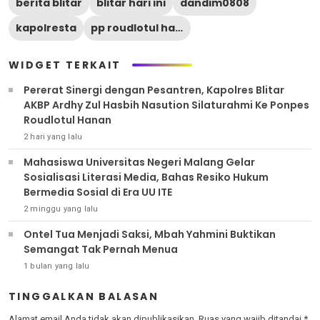
berita blitar
blitar hari ini
dandim0808
kapolresta
pp roudlotul hanan
WIDGET TERKAIT
Pererat Sinergi dengan Pesantren, Kapolres Blitar
AKBP Ardhy Zul Hasbih Nasution Silaturahmi Ke Ponpes
Roudlotul Hanan
2 hari yang lalu
Mahasiswa Universitas Negeri Malang Gelar
Sosialisasi Literasi Media, Bahas Resiko Hukum
Bermedia Sosial di Era UU ITE
2 minggu yang lalu
Ontel Tua Menjadi Saksi, Mbah Yahmini Buktikan
Semangat Tak Pernah Menua
1 bulan yang lalu
TINGGALKAN BALASAN
Alamat email Anda tidak akan dipublikasikan.
Ruas yang wajib ditandai
*