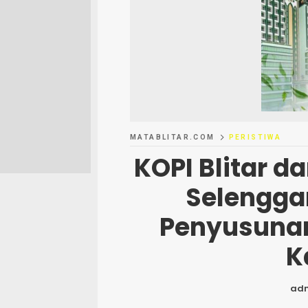
MATABLITAR.COM
PERISTIWA
KOPI Blitar d
Selengga
Penyusuna
K
ad