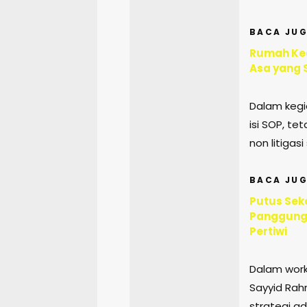
BACA JUG
Rumah Ked
Asa yang 
Dalam kegia
isi SOP, te
non litigas
BACA JUG
Putus Sek
Panggungr
Pertiwi
Dalam work
Sayyid Ra
strategi a