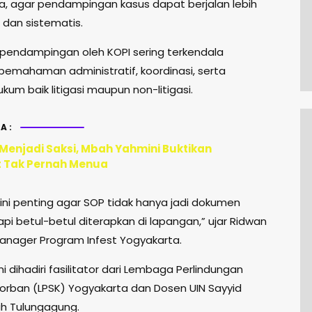
, agar pendampingan kasus dapat berjalan lebih
 dan sistematis.
, pendampingan oleh KOPI sering terkendala
pemahaman administratif, koordinasi, serta
kum baik litigasi maupun non-litigasi.
A:
 Menjadi Saksi, Mbah Yahmini Buktikan
 Tak Pernah Menua
ini penting agar SOP tidak hanya jadi dokumen
api betul-betul diterapkan di lapangan,” ujar Ridwan
anager Program Infest Yogyakarta.
i dihadiri fasilitator dari Lembaga Perlindungan
Korban (LPSK) Yogyakarta dan Dosen UIN Sayyid
h Tulungagung.