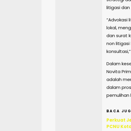
litigasi dan
“Advokasi 
lokal, meng
dan surat 
non litigas
konsultasi
Dalam kese
Novita Pr
adalah mem
dalam pros
pemulihan 
BACA JUG
Perkuat Je
PCNU Kota 