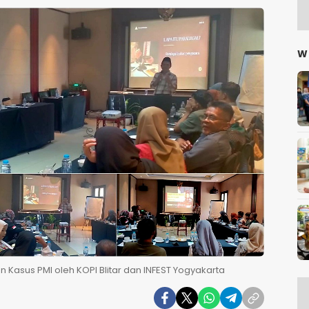
W
asus PMI oleh KOPI Blitar dan INFEST Yogyakarta