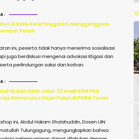
A:
ua di Balik Ketertinggalan: Menggenggam
Sempat Patah
tan ini, peserta tidak hanya menerima sosialisasi
tapi juga berdiskusi mengenai advokasi litigasi dan
i serta perlindungan saksi dan korban.
A:
olah Bukan Akhir Jalur: 33 Anak KPM PKH
ejo Resmi Lulus Kejar Paket di PKBM Tunas
shop ini, Abdul Hakam Sholahuddin, Dosen UIN
hmatullah Tulungagung, mengungkapkan bahwa
dvokasi pekerja migran dapat dilakukan dengan