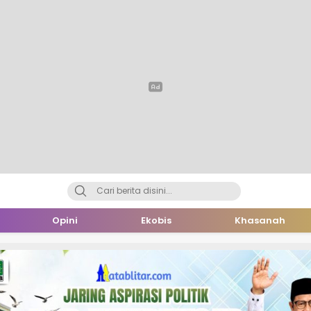
Opini
Ekobis
Khasanah