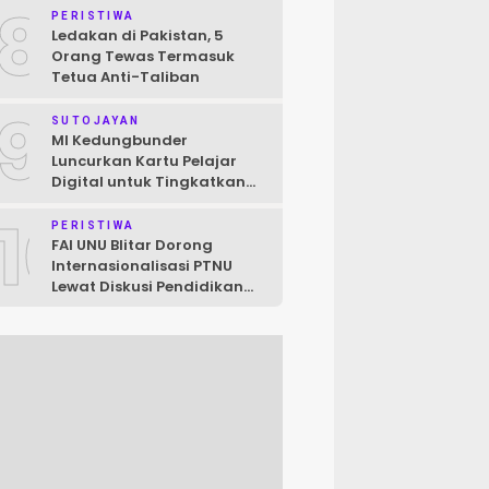
8
Raya
PERISTIWA
Ledakan di Pakistan, 5
Orang Tewas Termasuk
Tetua Anti-Taliban
9
SUTOJAYAN
MI Kedungbunder
Luncurkan Kartu Pelajar
Digital untuk Tingkatkan
Layanan dan Pengawasan
10
Siswa
PERISTIWA
FAI UNU Blitar Dorong
Internasionalisasi PTNU
Lewat Diskusi Pendidikan
Jepang–Indonesia