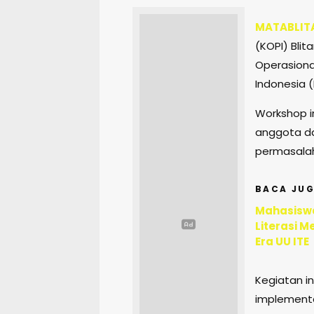
MATABLIT
(KOPI) Bli
Operasiona
Indonesia (
Workshop i
anggota d
permasala
BACA JUG
Mahasiswa
Literasi M
Era UU ITE
Kegiatan i
implementa