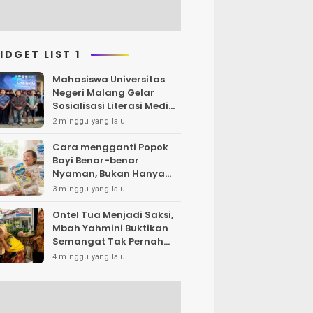
IDGET LIST 1
Mahasiswa Universitas
Negeri Malang Gelar
Sosialisasi Literasi Media,
Bahas Resiko Hukum
2 minggu yang lalu
Bermedia Sosial di Era UU
ITE
Cara mengganti Popok
Bayi Benar-benar
Nyaman, Bukan Hanya
Klaim di Kemasan
3 minggu yang lalu
Ontel Tua Menjadi Saksi,
Mbah Yahmini Buktikan
Semangat Tak Pernah
Menua
4 minggu yang lalu