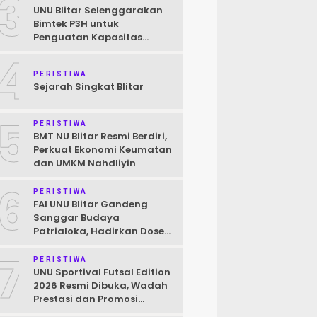
3
UNU Blitar Selenggarakan
Bimtek P3H untuk
Penguatan Kapasitas
Pendamping Halal Menuju
4
Target Wajib Halal 2026
PERISTIWA
Sejarah Singkat Blitar
5
PERISTIWA
BMT NU Blitar Resmi Berdiri,
Perkuat Ekonomi Keumatan
dan UMKM Nahdliyin
6
PERISTIWA
FAI UNU Blitar Gandeng
Sanggar Budaya
Patrialoka, Hadirkan Dosen
Praktisi Seni untuk
7
Mahasiswa
PERISTIWA
UNU Sportival Futsal Edition
2026 Resmi Dibuka, Wadah
Prestasi dan Promosi
Kampus bagi Pelajar Blitar