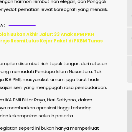
ngan harmoni lembut nan elegan, dan Ponggok
enyedot perhatian lewat koreografi yang menarik.
A:
olah Bukan Akhir Jalur: 33 Anak KPM PKH
ejo Resmi Lulus Kejar Paket di PKBM Tunas
ampilan disambut riuh tepuk tangan dari ratusan
yang memadati Pendopo Islam Nusantara. Tak
a IKA PMII, masyarakat umum juga turut hadir
sajian seni yang menggugah rasa persaudaraan.
IKA PMII Blitar Raya, Heri Setiyono, dalam
a memberikan apresiasi tinggi terhadap
an kekompakan seluruh peserta.
 kegiatan seperti ini bukan hanya memperkuat