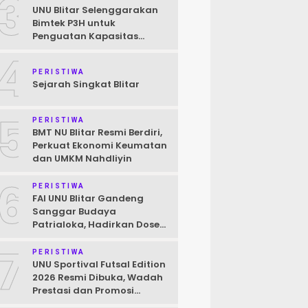
3
UNU Blitar Selenggarakan
Bimtek P3H untuk
Penguatan Kapasitas
Pendamping Halal Menuju
4
Target Wajib Halal 2026
PERISTIWA
Sejarah Singkat Blitar
5
PERISTIWA
BMT NU Blitar Resmi Berdiri,
Perkuat Ekonomi Keumatan
dan UMKM Nahdliyin
6
PERISTIWA
FAI UNU Blitar Gandeng
Sanggar Budaya
Patrialoka, Hadirkan Dosen
Praktisi Seni untuk
7
Mahasiswa
PERISTIWA
UNU Sportival Futsal Edition
2026 Resmi Dibuka, Wadah
Prestasi dan Promosi
Kampus bagi Pelajar Blitar