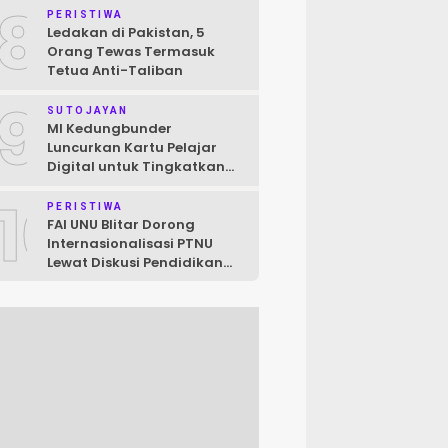
8
Raya
PERISTIWA
Ledakan di Pakistan, 5
Orang Tewas Termasuk
Tetua Anti-Taliban
9
SUTOJAYAN
MI Kedungbunder
Luncurkan Kartu Pelajar
Digital untuk Tingkatkan
Layanan dan Pengawasan
10
Siswa
PERISTIWA
FAI UNU Blitar Dorong
Internasionalisasi PTNU
Lewat Diskusi Pendidikan
Jepang–Indonesia