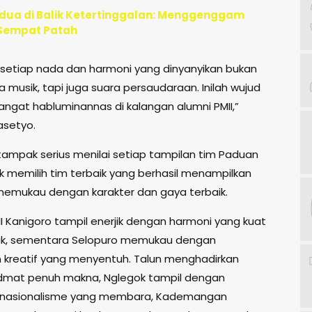
ua di Balik Ketertinggalan: Menggenggam
Sempat Patah
, setiap nada dan harmoni yang dinyanyikan bukan
 musik, tapi juga suara persaudaraan. Inilah wujud
ngat habluminannas di kalangan alumni PMII,”
asetyo.
 tampak serius menilai setiap tampilan tim Paduan
uk memilih tim terbaik yang berhasil menampilkan
emukau dengan karakter dan gaya terbaik.
II Kanigoro tampil enerjik dengan harmoni yang kuat
k, sementara Selopuro memukau dengan
kreatif yang menyentuh. Talun menghadirkan
dmat penuh makna, Nglegok tampil dengan
nasionalisme yang membara, Kademangan