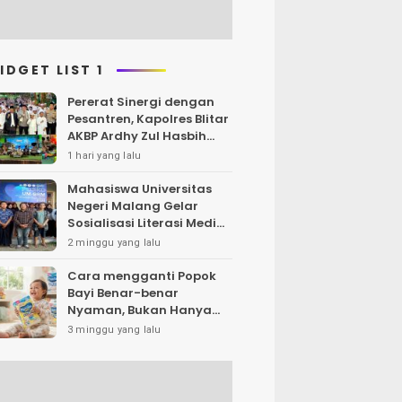
IDGET LIST 1
Pererat Sinergi dengan
Pesantren, Kapolres Blitar
AKBP Ardhy Zul Hasbih
Nasution Silaturahmi Ke
1 hari yang lalu
Ponpes Roudlotul Hanan
Mahasiswa Universitas
Negeri Malang Gelar
Sosialisasi Literasi Media,
Bahas Resiko Hukum
2 minggu yang lalu
Bermedia Sosial di Era UU
ITE
Cara mengganti Popok
Bayi Benar-benar
Nyaman, Bukan Hanya
Klaim di Kemasan
3 minggu yang lalu