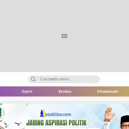
Opini
Ekobis
Khasanah