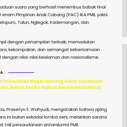
aduan suara yang berhasil menembus babak final
ri enam Pimpinan Anak Cabang (PAC) IKA PMII, yakni
Selopuro, Talun, Nglegok, Kademangan, dan
pil dengan penampilan terbaik, memadukan
uara, kekompakan, dan semangat kebersamaan
 dengan nilai-nilai keislaman dan nasionalisme.
A:
 Universitas Negeri Malang Gelar Sosialisasi
edia, Bahas Resiko Hukum Bermedia Sosial di
tia, Prasetyo E. Wahyudi, mengatakan bahwa ajang
ra ini bukan sekadar lomba seni, melainkan sarana
 tali persaudaraan antaralumni PMII.