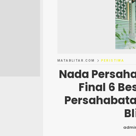
MATABLITAR.COM
PERISTIWA
Nada Persah
Final 6 B
Persahabata
Bl
admi