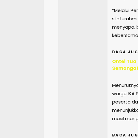
“Melalui P
silaturahm
menyapa, 
kebersamaan
BACA JUG
Ontel Tua
Semangat
Menurutnya
warga IKA P
peserta dar
menunjukk
masih sang
BACA JUG