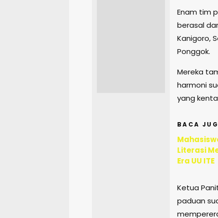
Enam tim p
berasal da
Kanigoro, 
Ponggok.
Mereka tam
harmoni s
yang kental
BACA JUG
Mahasiswa
Literasi M
Era UU ITE
Ketua Pani
paduan sua
mempererat