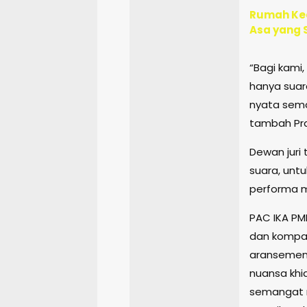
Rumah Ked
Asa yang 
“Bagi kami
hanya suara
nyata sema
tambah Pr
Dewan juri
suara, unt
performa m
PAC IKA PM
dan kompa
aransemen 
nuansa khi
semangat 