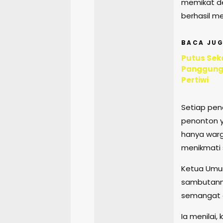
memikat de
berhasil m
BACA JUG
Putus Sek
Panggungr
Pertiwi
Setiap pen
penonton 
hanya warg
menikmati 
Ketua Umum 
sambutanny
semangat d
Ia menilai,