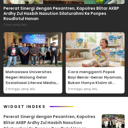
Pererat Sinergi dengan Pesantren, Kapolres Blitar AKBP
Ardhy Zul Hasbih Nasution Silaturahmi Ke Ponpes
Roudlotul Hanan
2 hari yang lalu
Mahasiswa Universitas
Cara mengganti Popok
Negeri Malang Gelar
Bayi Benar-benar Nyaman,
Sosialisasi Literasi Media,
Bukan Hanya Klaim di
Bahas Resiko Hukum
Kemasan
2 minggu yang lalu
3 minggu yang lalu
Bermedia Sosial di Era UU
ITE
WIDGET INDEKS
Pererat Sinergi dengan Pesantren, Kapolres
Blitar AKBP Ardhy Zul Hasbih Nasution