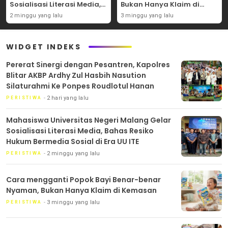
Sosialisasi Literasi Media,
Bukan Hanya Klaim di
Bahas Resiko Hukum
Kemasan
2 minggu yang lalu
3 minggu yang lalu
Bermedia Sosial di Era UU
ITE
WIDGET INDEKS
Pererat Sinergi dengan Pesantren, Kapolres
Blitar AKBP Ardhy Zul Hasbih Nasution
Silaturahmi Ke Ponpes Roudlotul Hanan
2 hari yang lalu
PERISTIWA
Mahasiswa Universitas Negeri Malang Gelar
Sosialisasi Literasi Media, Bahas Resiko
Hukum Bermedia Sosial di Era UU ITE
2 minggu yang lalu
PERISTIWA
Cara mengganti Popok Bayi Benar-benar
Nyaman, Bukan Hanya Klaim di Kemasan
3 minggu yang lalu
PERISTIWA