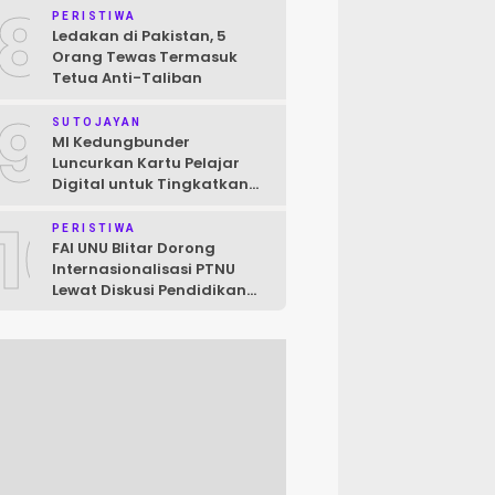
8
Raya
PERISTIWA
Ledakan di Pakistan, 5
Orang Tewas Termasuk
Tetua Anti-Taliban
9
SUTOJAYAN
MI Kedungbunder
Luncurkan Kartu Pelajar
Digital untuk Tingkatkan
Layanan dan Pengawasan
10
Siswa
PERISTIWA
FAI UNU Blitar Dorong
Internasionalisasi PTNU
Lewat Diskusi Pendidikan
Jepang–Indonesia