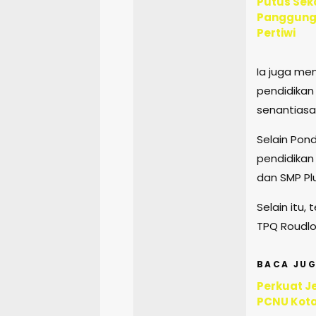
Putus Sek
Panggungr
Pertiwi
Ia juga me
pendidikan
senantias
Selain Pon
pendidikan 
dan SMP Plu
Selain itu,
TPQ Roudlot
BACA JUG
Perkuat Je
PCNU Kota 