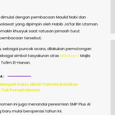
 dimulai dengan pembacaan Maulid Nabi dan
holawat yang dipimpin oleh Habib Ja’far Bin Utsman.
makin khusyuk saat ratusan jamaah turut
 pembacaan tersebut.
a, sebagai puncak acara, dilakukan pemotongan
bagai simbol tasyakuran atas
Milad ke-2
Majlis
Ta’lim El-Hanan.
A:
 Menjadi Saksi, Mbah Yahmini Buktikan
 Tak Pernah Menua
, momen ini juga menandai peresmian SMP Plus Al
baru mulai beroperasi tahun ini.