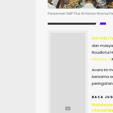
Peresmian SMP Plus Al Hanan Warnai Per
MATABLIT
dan masya
Roudlotul H
Milad ke-2
Acara ini m
bersama se
peringatan
BACA JUG
Mahasiswa
Literasi M