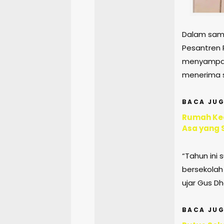
Dalam sam
Pesantren 
menyampaik
menerima si
BACA JUG
Rumah Ked
Asa yang 
“Tahun ini 
bersekolah
ujar Gus Dho
BACA JUG