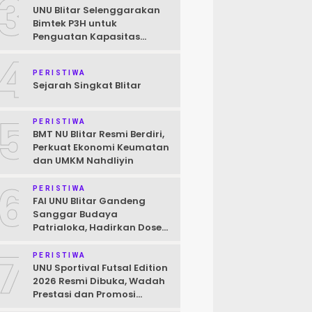
3
UNU Blitar Selenggarakan
Bimtek P3H untuk
Penguatan Kapasitas
Pendamping Halal Menuju
4
Target Wajib Halal 2026
PERISTIWA
Sejarah Singkat Blitar
5
PERISTIWA
BMT NU Blitar Resmi Berdiri,
Perkuat Ekonomi Keumatan
dan UMKM Nahdliyin
6
PERISTIWA
FAI UNU Blitar Gandeng
Sanggar Budaya
Patrialoka, Hadirkan Dosen
Praktisi Seni untuk
7
Mahasiswa
PERISTIWA
UNU Sportival Futsal Edition
2026 Resmi Dibuka, Wadah
Prestasi dan Promosi
Kampus bagi Pelajar Blitar