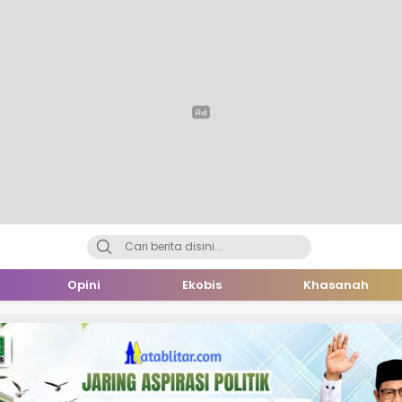
Opini
Ekobis
Khasanah