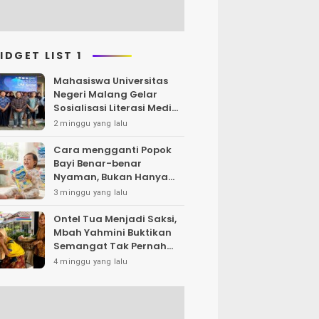
IDGET LIST 1
Mahasiswa Universitas
Negeri Malang Gelar
Sosialisasi Literasi Media,
Bahas Resiko Hukum
2 minggu yang lalu
Bermedia Sosial di Era UU
ITE
Cara mengganti Popok
Bayi Benar-benar
Nyaman, Bukan Hanya
Klaim di Kemasan
3 minggu yang lalu
Ontel Tua Menjadi Saksi,
Mbah Yahmini Buktikan
Semangat Tak Pernah
Menua
4 minggu yang lalu