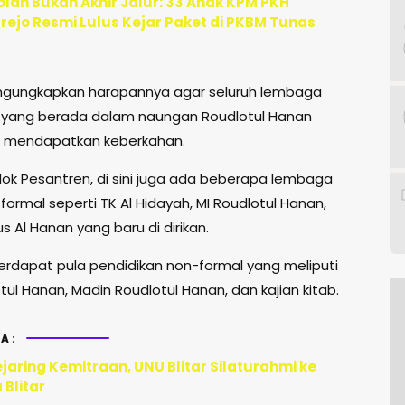
olah Bukan Akhir Jalur: 33 Anak KPM PKH
ejo Resmi Lulus Kejar Paket di PKBM Tunas
ngungkapkan harapannya agar seluruh lembaga
 yang berada dalam naungan Roudlotul Hanan
a mendapatkan keberkahan.
dok Pesantren, di sini juga ada beberapa lembaga
formal seperti TK Al Hidayah, MI Roudlotul Hanan,
s Al Hanan yang baru di dirikan.
 terdapat pula pendidikan non-formal yang meliputi
ul Hanan, Madin Roudlotul Hanan, dan kajian kitab.
A:
jaring Kemitraan, UNU Blitar Silaturahmi ke
Blitar