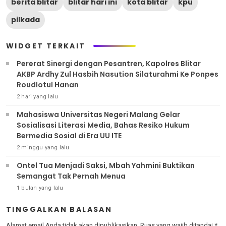
berita blitar
blitar hari ini
kota blitar
kpu
pilkada
WIDGET TERKAIT
Pererat Sinergi dengan Pesantren, Kapolres Blitar
AKBP Ardhy Zul Hasbih Nasution Silaturahmi Ke Ponpes
Roudlotul Hanan
2 hari yang lalu
Mahasiswa Universitas Negeri Malang Gelar
Sosialisasi Literasi Media, Bahas Resiko Hukum
Bermedia Sosial di Era UU ITE
2 minggu yang lalu
Ontel Tua Menjadi Saksi, Mbah Yahmini Buktikan
Semangat Tak Pernah Menua
1 bulan yang lalu
TINGGALKAN BALASAN
Alamat email Anda tidak akan dipublikasikan.
Ruas yang wajib ditandai
*