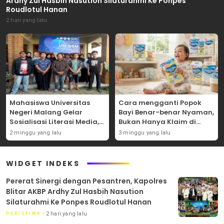
Ardhy Zul Hasbih Nasution Silaturahmi Ke Ponpes
Roudlotul Hanan
2 hari yang lalu
Mahasiswa Universitas
Cara mengganti Popok
Negeri Malang Gelar
Bayi Benar-benar Nyaman,
Sosialisasi Literasi Media,
Bukan Hanya Klaim di
Bahas Resiko Hukum
Kemasan
2 minggu yang lalu
3 minggu yang lalu
Bermedia Sosial di Era UU
ITE
WIDGET INDEKS
Pererat Sinergi dengan Pesantren, Kapolres
Blitar AKBP Ardhy Zul Hasbih Nasution
Silaturahmi Ke Ponpes Roudlotul Hanan
2 hari yang lalu
PERISTIWA