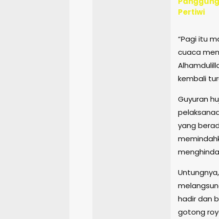
Panggungr
Pertiwi
“Pagi itu m
cuaca mend
Alhamdulill
kembali tur
Guyuran hu
pelaksanaa
yang berada
memindahk
menghindari
Untungnya,
melangsun
hadir dan 
gotong roy