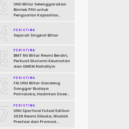
3
UNU Blitar Selenggarakan
Bimtek P3H untuk
Penguatan Kapasitas
Pendamping Halal Menuju
4
Target Wajib Halal 2026
PERISTIWA
Sejarah Singkat Blitar
5
PERISTIWA
BMT NU Blitar Resmi Berdiri,
Perkuat Ekonomi Keumatan
dan UMKM Nahdliyin
6
PERISTIWA
FAI UNU Blitar Gandeng
Sanggar Budaya
Patrialoka, Hadirkan Dosen
Praktisi Seni untuk
7
Mahasiswa
PERISTIWA
UNU Sportival Futsal Edition
2026 Resmi Dibuka, Wadah
Prestasi dan Promosi
Kampus bagi Pelajar Blitar