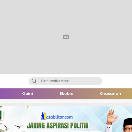
Opini
Ekobis
Khasanah