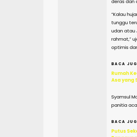
deras dan 
“Kalau huja
tunggu ter
udan atau
rahmat,” u
optimis da
BACA JUG
Rumah Ked
Asa yang 
Syamsul Ma’
panitia ac
BACA JUG
Putus Sek