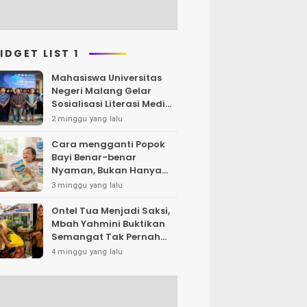
IDGET LIST 1
Mahasiswa Universitas
Negeri Malang Gelar
Sosialisasi Literasi Media,
Bahas Resiko Hukum
2 minggu yang lalu
Bermedia Sosial di Era UU
ITE
Cara mengganti Popok
Bayi Benar-benar
Nyaman, Bukan Hanya
Klaim di Kemasan
3 minggu yang lalu
Ontel Tua Menjadi Saksi,
Mbah Yahmini Buktikan
Semangat Tak Pernah
Menua
4 minggu yang lalu