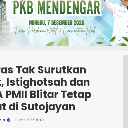
ras Tak Surutkan
 Istighotsah dan
 PMII Blitar Tetap
t di Sutojayan
in
11 Mei 2025 20:01