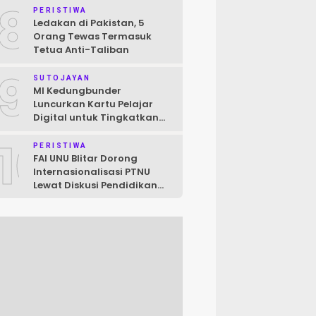
8
Raya
PERISTIWA
Ledakan di Pakistan, 5
Orang Tewas Termasuk
Tetua Anti-Taliban
9
SUTOJAYAN
MI Kedungbunder
Luncurkan Kartu Pelajar
Digital untuk Tingkatkan
Layanan dan Pengawasan
10
Siswa
PERISTIWA
FAI UNU Blitar Dorong
Internasionalisasi PTNU
Lewat Diskusi Pendidikan
Jepang–Indonesia