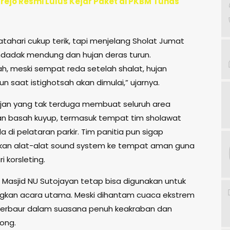
ejo Resmi Lulus Kejar Paket di PKBM Tunas
atahari cukup terik, tapi menjelang Sholat Jumat
adak mendung dan hujan deras turun.
ah, meski sempat reda setelah shalat, hujan
un saat istighotsah akan dimulai,” ujarnya.
jan yang tak terduga membuat seluruh area
n basah kuyup, termasuk tempat tim sholawat
 di pelataran parkir. Tim panitia pun sigap
an alat-alat sound system ke tempat aman guna
 korsleting.
 Masjid NU Sutojayan tetap bisa digunakan untuk
gkan acara utama. Meski dihantam cuaca ekstrem
berbaur dalam suasana penuh keakraban dan
ong.