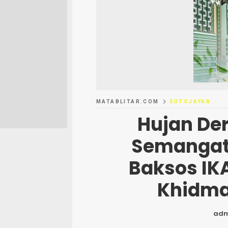
MATABLITAR.COM
SUTOJAYAN
Hujan De
Semangat,
Baksos IKA
Khidma
adm