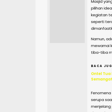
Masjid yang
pilihan ide
kegiatan t
seperti te
dimanfaatk
Namun, ada
mewarnai ke
tiba-tiba 
BACA JUG
Ontel Tua
Semangat
Fenomena i
serupa saa
menjelang 