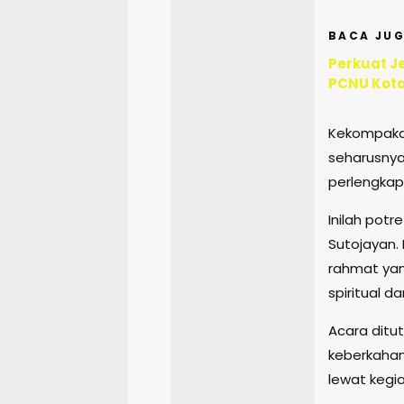
BACA JUG
Perkuat Je
PCNU Kota 
Kekompakan
seharusnya
perlengkap
Inilah potr
Sutojayan. 
rahmat ya
spiritual 
Acara ditu
keberkahan
lewat kegi