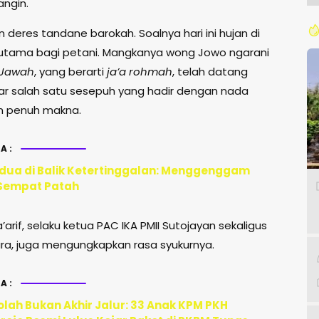
angin.
n deres tandane barokah. Soalnya hari ini hujan di
utama bagi petani. Mangkanya wong Jowo ngarani
Jawah
, yang berarti
ja’a rohmah
, telah datang
jar salah satu sesepuh yang hadir dengan nada
n penuh makna.
A:
ua di Balik Ketertinggalan: Menggenggam
Sempat Patah
arif, selaku ketua PAC IKA PMII Sutojayan sekaligus
ara, juga mengungkapkan rasa syukurnya.
A:
olah Bukan Akhir Jalur: 33 Anak KPM PKH