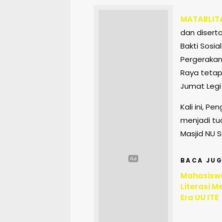
MATABLIT
dan diserta
Bakti Sosia
Pergerakan 
Raya tetap
Jumat Legi
Kali ini, P
menjadi tu
Masjid NU S
BACA JUG
Mahasiswa
Literasi M
Era UU ITE